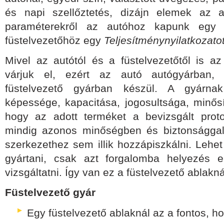
és napi szellőztetés, dizájn elemek az 
paraméterekről az autóhoz kapunk eg
füstelvezetőhöz egy
Teljesítménynyilatkozato
Mivel az autótól és a füstelvezetőtől is 
várjuk el, ezért az autó autógyárban, 
füstelvezető gyárban készül. A gyárn
képessége, kapacitása, jogosultsága, minősíte
hogy az adott terméket a bevizsgált proto
mindig azonos minőségben és biztonsággal 
szerkezethez sem illik hozzápiszkálni. Lehet
gyártani, csak azt forgalomba helyezés el
vizsgáltatni. Így van ez a füstelvezető ablaknál
Füstelvezető gyár
Egy füstelvezető ablaknál az a fontos, h