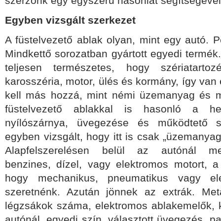
szerzőnk egy egyszerű hasonlat segítségével
Egyben vizsgált szerkezet
A füstelvezető ablak olyan, mint egy autó. 
Mindkettő sorozatban gyártott egyedi termék
teljesen természetes, hogy szériatarto
karosszéria, motor, ülés és kormány, így va
kell más hozzá, mint némi üzemanyag és má
füstelvezető ablakkal is hasonló a he
nyílószárnya, üvegezése és működtető sz
egyben vizsgált, hogy itt is csak „üzemanyag
Alapfelszerelésen belül az autónál me
benzines, dízel, vagy elektromos motort, a 
hogy mechanikus, pneumatikus vagy ele
szeretnénk. Azután jönnek az extrák. Metál
légzsákok száma, elektromos ablakemelők, kl
autónál, egyedi szín, választott üvegezés, pa