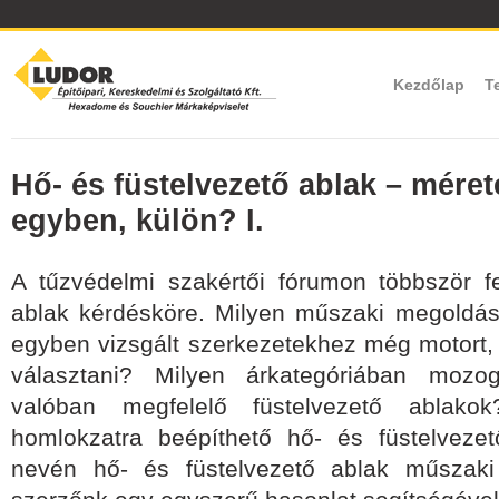
Kezdőlap
T
Hő- és füstelvezető ablak – méret
egyben, külön? I.
A tűzvédelmi szakértői fórumon többször fe
ablak kérdésköre. Milyen műszaki megoldás
egyben vizsgált szerkezetekhez még motort,
választani? Milyen árkategóriában mozo
valóban megfelelő füstelvezető ablako
homlokzatra beépíthető hő- és füstelvezet
nevén hő- és füstelvezető ablak műszaki