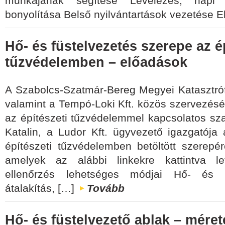
munkájának segítése Levelezés, napi a
bonyolítása Belső nyilvántartások vezetése 
Hő- és füstelvezetés szerepe az é
tűzvédelemben – előadások
A Szabolcs-Szatmár-Bereg Megyei Katasztró
valamint a Tempó-Loki Kft. közös szervezésé
az építészeti tűzvédelemmel kapcsolatos sza
Katalin, a Ludor Kft. ügyvezető igazgatója 
építészeti tűzvédelemben betöltött szerepérő
amelyek az alábbi linkekre kattintva le
ellenőrzés lehetséges módjai Hő- és f
átalakítás, […]
Tovább
Hő- és füstelvezető ablak – méret