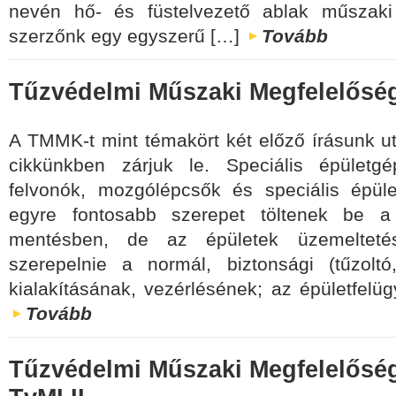
nevén hő- és füstelvezető ablak műszaki
szerzőnk egy egyszerű […]
Tovább
Tűzvédelmi Műszaki Megfelelőségi
A TMMK-t mint témakört két előző írásunk után
cikkünkben zárjuk le. Speciális épületg
felvonók, mozgólépcsők és speciális épüle
egyre fontosabb szerepet töltenek be 
mentésben, de az épületek üzemeltetés
szerepelnie a normál, biztonsági (tűzoltó
kialakításának, vezérlésének; az épületfelüg
Tovább
Tűzvédelmi Műszaki Megfelelőség