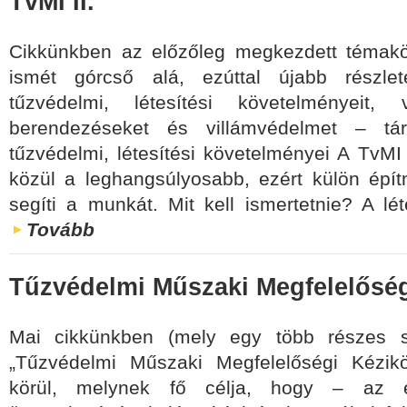
TvMI II.
Cikkünkben az előzőleg megkezdett témak
ismét górcső alá, ezúttal újabb részl
tűzvédelmi, létesítési követelményeit,
berendezéseket és villámvédelmet – tá
tűzvédelmi, létesítési követelményei A TvMI
közül a leghangsúlyosabb, ezért külön épít
segíti a munkát. Mit kell ismertetnie? A lé
Tovább
Tűzvédelmi Műszaki Megfelelőség
Mai cikkünkben (mely egy több részes s
„Tűzvédelmi Műszaki Megfelelőségi Kézik
körül, melynek fő célja, hogy – az é