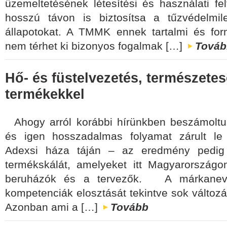
üzemeltetésének létesítési és használati fel
hosszú távon is biztosítsa a tűzvédelmi
állapotokat. A TMMK ennek tartalmi és forma
nem térhet ki bizonyos fogalmak […]
Továb
Hő- és füstelvezetés, természetes
termékekkel
Ahogy arról korábbi hírünkben beszámoltun
és igen hosszadalmas folyamat zárult le
Adexsi háza táján – az eredmény pedig 
termékskálát, amelyeket itt Magyarországo
beruházók és a tervezők. A márkanev
kompetenciák elosztását tekintve sok változás
Azonban ami a […]
Tovább