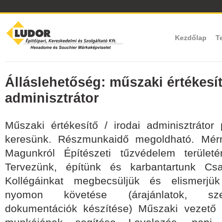
Kezdőlap
T
Álláslehetőség: műszaki értékesít
adminisztrátor
Műszaki értékesítő / irodai adminisztrátor
keresünk. Részmunkaidő megoldható. Mérn
Magunkról Építészeti tűzvédelem terül
Tervezünk, építünk és karbantartunk Cs
Kollégáinkat megbecsüljük és elismerjük
nyomon követése (árajánlatok, sze
dokumentációk készítése) Műszaki vezető é