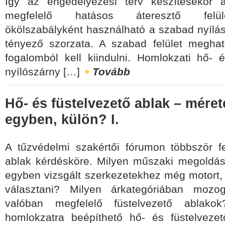
Így az engedélyezési terv készítésekor
megfelelő hatásos áteresztő felüle
ökölszabályként használható a szabad nyílás
tényező szorzata. A szabad felület meghat
fogalomból kell kiindulni. Homlokzati hő- é
nyílószárny […]
Tovább
Hő- és füstelvezető ablak – méret
egyben, külön? I.
A tűzvédelmi szakértői fórumon többször fe
ablak kérdésköre. Milyen műszaki megoldás
egyben vizsgált szerkezetekhez még motort,
választani? Milyen árkategóriában mozo
valóban megfelelő füstelvezető ablako
homlokzatra beépíthető hő- és füstelvezet