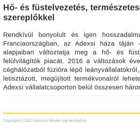
Hő- és füstelvezetés, természetes
szereplőkkel
Rendkívül bonyolult és igen hosszadalma
Franciaországban, az Adexsi háza táján
alapjaiban változtatja meg a hő- és füst
felülvilágítók piacát. 2016 a változások év
céghálózatból fúzióra lépő leányvállalatokról,
letisztázott, megújított termékvonalról lehet
Adexsi vállalatcsoporton belül összesen hár
Copyright © 2012 ludor.hu Minden jog fenntartva!