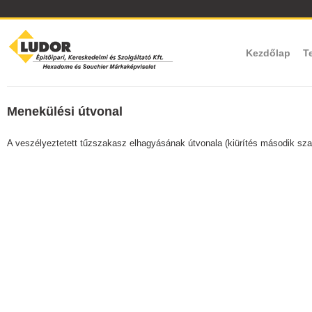
Kezdőlap
T
Menekülési útvonal
A veszélyeztetett tűzszakasz elhagyásának útvonala (kiürítés második sz