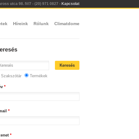
oss utca 98. IV/7 - (20) 971 0827 -
Kapcsolat
etek
Híreink
Rólunk
Climatdome
eresés
Szakszótár
Termékek
év
*
mail
*
zenet
*