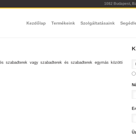
1082 Budapest, Bar
Kezdőlap
Termékeink
Szolgáltatásaink
Segédl
K
s szabadterek vagy szabadterek és szabadterek egymás közötti
N
E
Ü