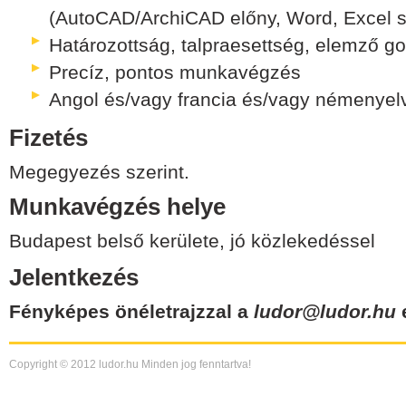
(AutoCAD/ArchiCAD előny, Word, Excel 
Határozottság, talpraesettség, elemző 
Precíz, pontos munkavégzés
Angol és/vagy francia és/vagy némenyel
Fizetés
Megegyezés szerint.
Munkavégzés helye
Budapest belső kerülete, jó közlekedéssel
Jelentkezés
Fényképes önéletrajzzal a
ludor@ludor.hu
e
Copyright © 2012 ludor.hu Minden jog fenntartva!