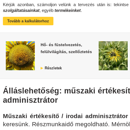
Kérjük azonban, számoljon velünk a tervezés után is: tekints
szolgáltatásainkat
, egyéb
termékeinket
.
Tovább a kalkulátorhoz
Hő- és füstelvezetés,
felülvilágítás, szellőztetés
Részletek
Álláslehetőség: műszaki értékesít
adminisztrátor
Műszaki értékesítő / irodai adminisztrátor
keresünk. Részmunkaidő megoldható. Mérnöki