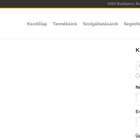
1082 Budapest, Bar
Kezdőlap
Termékeink
Szolgáltatásaink
Segédl
K
N
E
Ü