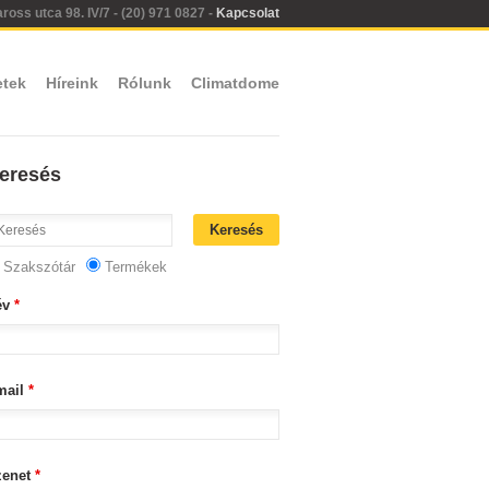
oss utca 98. IV/7 - (20) 971 0827 -
Kapcsolat
etek
Híreink
Rólunk
Climatdome
eresés
Szakszótár
Termékek
év
*
mail
*
zenet
*