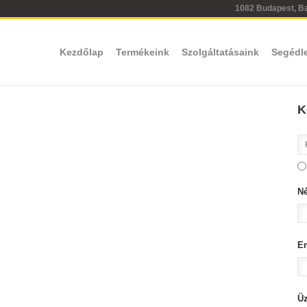
1082 Budapest, Bar
Kezdőlap
Termékeink
Szolgáltatásaink
Segédl
K
N
E
Ü