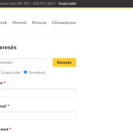
oss utca 98. IV/7 - (20) 971 0827 -
Kapcsolat
etek
Híreink
Rólunk
Climatdome
eresés
Szakszótár
Termékek
év
*
mail
*
zenet
*