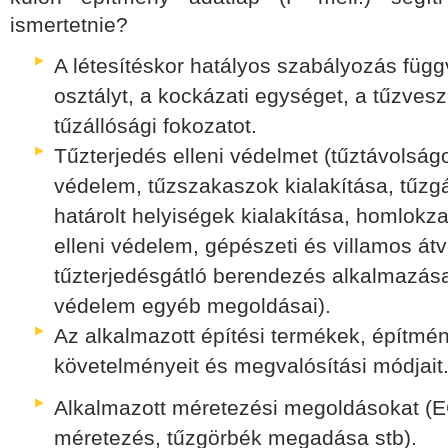
ismertetnie?
A létesítéskor hatályos szabályozás füg
osztályt, a kockázati egységet, a tűzvesz
tűzállósági fokozatot.
Tűzterjedés elleni védelmet (tűztávolságo
védelem, tűzszakaszok kialakítása, tűzgá
határolt helyiségek kialakítása, homlokza
elleni védelem, gépészeti és villamos átv
tűzterjedésgátló berendezés alkalmazása,
védelem egyéb megoldásai).
Az alkalmazott építési termékek, építmé
követelményeit és megvalósítási módjait
Alkalmazott méretezési megoldásokat (E
méretezés, tűzgörbék megadása stb).