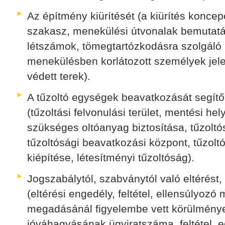
Az építmény kiürítését (a kiürítés koncep
szakasz, menekülési útvonalak bemutatá
létszámok, tömegtartózkodásra szolgáló 
menekülésben korlátozott személyek jele
védett terek).
A tűzoltó egységek beavatkozását segít
(tűzoltási felvonulási terület, mentési he
szükséges oltóanyag biztosítása, tűzoltó
tűzoltósági beavatkozási központ, tűzoltó
kiépítése, létesítményi tűzoltóság).
Jogszabálytól, szabványtól való eltérést,
(eltérési engedély, feltétel, ellensúlyoz
megadásánál figyelembe vett körülménye
jóváhagyásának ügyiratszáma, feltétel, 