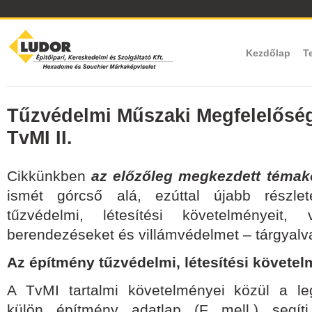
Kezdőlap
T
Tűzvédelmi Műszaki Megfelelőség
TvMI II.
Cikkünkben
az előzőleg megkezdett témak
ismét górcső alá, ezúttal újabb részl
tűzvédelmi, létesítési követelményeit,
berendezéseket és villámvédelmet – tárgyalv
Az építmény tűzvédelmi, létesítési követe
A TvMI tartalmi követelményei közül a le
külön építmény adatlap (F mell.) segít